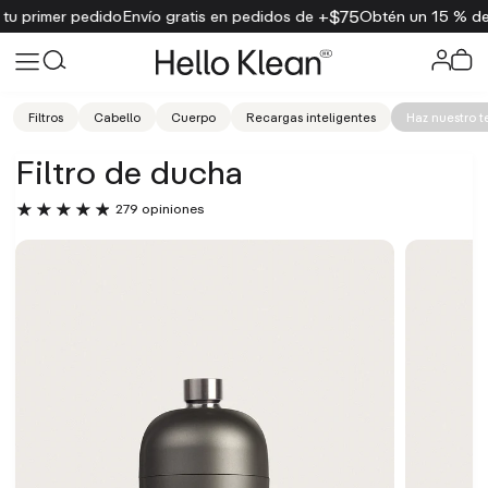
$75
 gratis en pedidos de +
Obtén un 15 % de descuento en tu prim
Filtros
Cabello
Cuerpo
Recargas inteligentes
Haz nuestro t
Filtro de ducha
279 opiniones