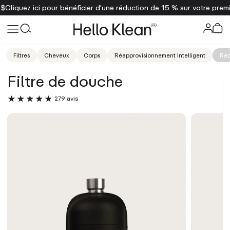
'une réduction de 15 % sur votre première commande
Livraison gratui
Filtres
Cheveux
Corps
Réapprovisionnement Intelligent
Rép
Filtre de douche
279 avis