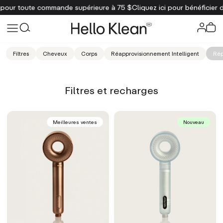
r toute commande supérieure à 75 $
Cliquez ici pour bénéficier d'un
Filtres
Cheveux
Corps
Réapprovisionnement Intelligent
Rép
Filtres et recharges
Meilleures ventes
Nouveau