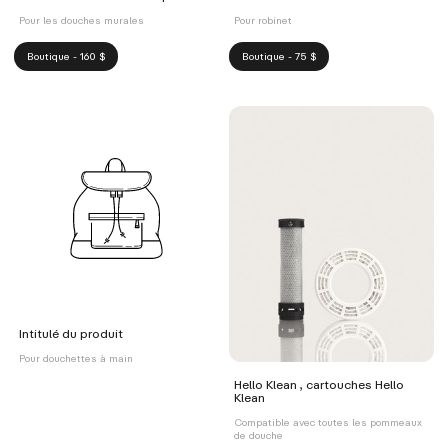
Pour les douches murales
Pour robinet
Boutique - 160 $
Boutique - 75 $
Intitulé du produit
Pour douchettes à main
Hello Klean , cartouches Hello
Klean
Compatible avec toutes les pommeaux
de douche