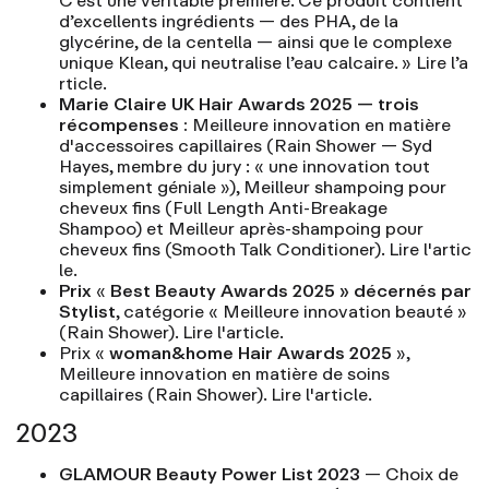
C’est une véritable première. Ce produit contient
d’excellents ingrédients — des PHA, de la
glycérine, de la centella — ainsi que le complexe
unique Klean, qui neutralise l’eau calcaire. »
Lire l’a
rticle.
Marie Claire UK Hair Awards 2025 — trois
récompenses :
Meilleure innovation en matière
d'accessoires capillaires (Rain Shower — Syd
Hayes, membre du jury : « une innovation tout
simplement géniale »), Meilleur shampoing pour
cheveux fins (Full Length Anti-Breakage
Shampoo) et Meilleur après-shampoing pour
cheveux fins (Smooth Talk Conditioner).
Lire l'artic
le.
Prix
«
Best Beauty Awards 2025 » décernés par
Stylist
, catégorie « Meilleure innovation beauté »
(Rain Shower).
Lire l'article
.
Prix «
woman&home Hair Awards 2025
»,
Meilleure innovation en matière de soins
capillaires (Rain Shower).
Lire l'article
.
2023
GLAMOUR Beauty Power List 2023
— Choix de