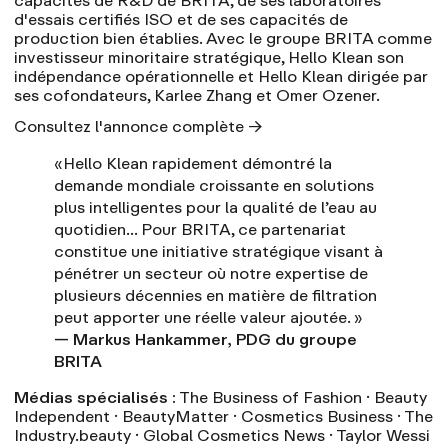
capacités de R&D de BRITA, de ses laboratoires
d'essais certifiés ISO et de ses capacités de
production bien établies. Avec le groupe BRITA comme
investisseur minoritaire stratégique, Hello Klean son
indépendance opérationnelle et Hello Klean dirigée par
ses cofondateurs, Karlee Zhang et Omer Ozener.
Consultez l'annonce complète →
«Hello Klean rapidement démontré la
demande mondiale croissante en solutions
plus intelligentes pour la qualité de l’eau au
quotidien… Pour BRITA, ce partenariat
constitue une initiative stratégique visant à
pénétrer un secteur où notre expertise de
plusieurs décennies en matière de filtration
peut apporter une réelle valeur ajoutée. »
— Markus Hankammer, PDG du groupe
BRITA
Médias spécialisés :
The Business of Fashion
·
Beauty
Independent
·
BeautyMatter
·
Cosmetics Business
·
The
Industry.beauty
·
Global Cosmetics News
·
Taylor Wessi