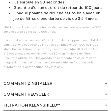
Il s'enroule en 30 secondes
Garantie d'un an et droit de retour de 100 jours
Chaque pomme de douche est fournie avec un
jeu de filtres d'une durée de vie de 3 à 4 mois.
¹ Réduction du chlore libre testée de manière indépendante par SGS
sur une durée de vie de 10 000 litres.
² Test réalisé avec une eau d’une dureté de 396 ppm et un débit de 8
L/min, sur une capacité de filtration comprise entre 1 000 et 8 000
litres. Une inhibition de l’entartrage comprise entre 73 % et 95 % a
été observée, avec un minimum de 82 % en fin de vie du filtre.
Résultats obtenus sur les dépôts de carbonate de calcium et de
magnésium. Les performances peuvent varier en fonction de la
dureté et de la composition de votre eau.
COMMENT L'INSTALLER
COMMENT RECYCLER
Étape 1
FILTRATION KLEANSHIELD™