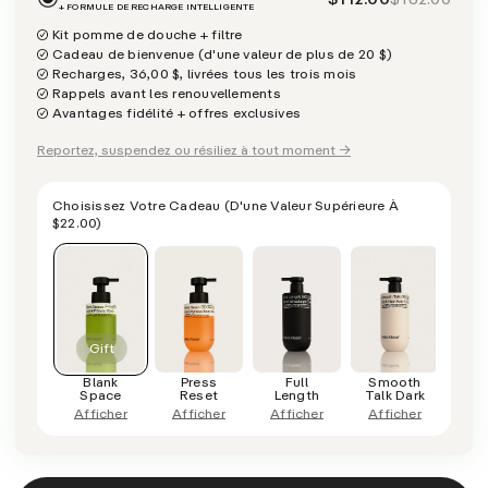
+ FORMULE DE RECHARGE INTELLIGENTE
Kit pomme de douche + filtre
Cadeau de bienvenue (d'une valeur de plus de 20 $)
Recharges, 36,00 $, livrées tous les trois mois
Rappels avant les renouvellements
Avantages fidélité + offres exclusives
Reportez, suspendez ou résiliez à tout moment →
Choisissez Votre Cadeau
(d'une Valeur Supérieure À
$22.00
)
Blank
Press
Full
Smooth
C
Space
Reset
Length
Talk Dark
D
Afficher
Afficher
Afficher
Afficher
Aff