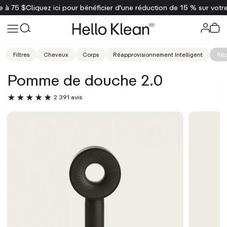
 bénéficier d'une réduction de 15 % sur votre première commande
Liv
Filtres
Cheveux
Corps
Réapprovisionnement Intelligent
Rép
Pomme de douche 2.0
2 391 avis