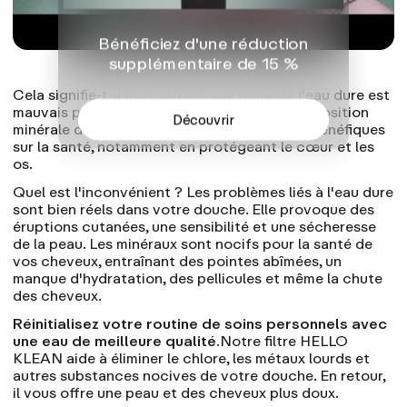
Bénéficiez d'une réduction
supplémentaire de 15 %
Cela signifie-t-il pour autant que boire de l'eau dure est
mauvais pour la santé ? Pas du tout. La composition
Découvrir
minérale de l'eau dure peut avoir
des effets bénéfiques
sur la santé
, notamment en protégeant le cœur et les
os.
Quel est l'inconvénient ?
Les problèmes liés à l'eau dure
sont bien réels dans votre douche. Elle provoque des
éruptions cutanées, une sensibilité et une sécheresse
de la peau. Les minéraux sont nocifs pour la santé de
vos cheveux, entraînant des pointes abîmées, un
manque d'hydratation, des pellicules et même la chute
des cheveux.
Réinitialisez votre routine de soins personnels avec
une eau de meilleure qualité.
Notre filtre HELLO
KLEAN aide à éliminer le chlore, les métaux lourds et
autres substances nocives de votre douche. En retour,
il vous offre une peau et des cheveux plus doux.