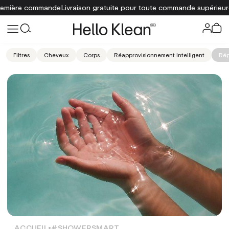
ière commande
Livraison gratuite pour toute commande supérieure à 7
Filtres
Cheveux
Corps
Réapprovisionnement Intelligent
Rép
ACCUEIL
#SHOWERSMART