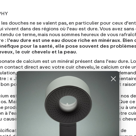
PHY
 les douches ne se valent pas, en particulier pour ceux d'en
ui vivent dans des régions où l'eau est dure. Vous avez sans
ntendu ce terme, mais nous sommes heureux de vous rafraîch
e :
l'eau dure est une eau douce riche en minéraux. Bien 
énéfique pour la santé, elle pose souvent des problème
eveux, le cuir chevelu et la peau.
bonate de calcium est un minéral présent dans l'eau dure. Lo
en contact direct avec votre cuir chevelu, le calcium crée u
lation, également appelée calcification. Vous vous deman
tre : « Je prends du calcium comme complément alimentaire,
bon pour notre corps ? » Et oui, vous avez tout à fait raison
ium est un minéral durcissant, essentiel à la santé de nos de
 os. Mais comme pour tout, l'excès n'est jamais bon. Que ce 
ne production excessive de calcium par votre corps ou à un
n à l'eau dure de votre douche, la calcification de votre cui
u cause des dommages irréversibles à la santé de vos cheve
alcification du cuir chevelu est une cause importante de
pacité des follicules pileux à produire de nouveaux cheveux 