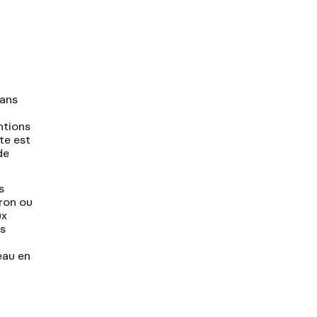
dans
ntions
tte est
de
s
tron ou
ux
es
eau en