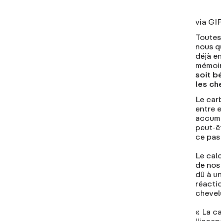
via GI
Toutes
nous q
déjà e
mémoir
soit b
les ch
Le car
entre 
accumu
peut-ê
ce pas 
Le calc
de nos
dû à u
réactio
chevel
« La c
l'inca