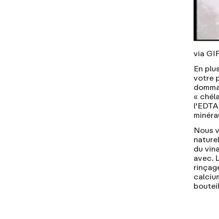
via GI
En plu
votre 
dommag
« chéla
l'EDTA
minéra
Nous v
nature
du vina
avec. 
rinçag
calciu
boutei