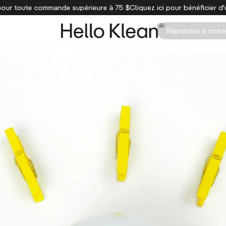
 première commande
Livraison gratuite pour toute commande supérieur
Répondez à notre