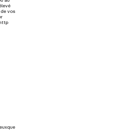
élevé
 de vos
ur
http
eux
que