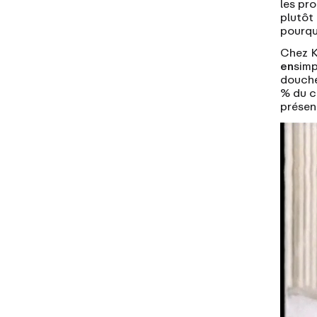
les pro
plutôt
pourqu
Chez K
en
simp
douche
% du c
présen