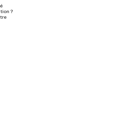
yé
tion ?
tre