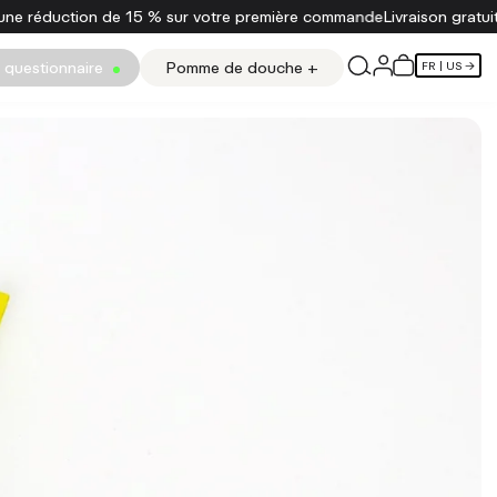
e à 75 $
Cliquez ici pour bénéficier d'une réduction de 15 % sur vo
 questionnaire
Pomme de douche +
FR
| US →