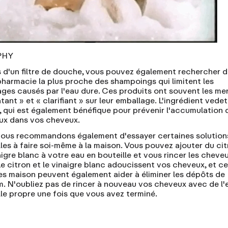
PHY
s d'un filtre de douche, vous pouvez également rechercher 
pharmacie la plus proche des shampoings qui limitent les
es causés par l'eau dure. Ces produits ont souvent les me
tant » et « clarifiant » sur leur emballage. L'ingrédient vede
, qui est également bénéfique pour prévenir l'accumulation 
ux dans vos cheveux.
ous recommandons également d'essayer certaines solution
lles à faire soi-même à la maison. Vous pouvez ajouter du ci
igre blanc à votre eau en bouteille et vous rincer les cheve
Le citron et le vinaigre blanc adoucissent vos cheveux, et c
es maison peuvent également aider à éliminer les dépôts de
m. N'oubliez pas de rincer à nouveau vos cheveux avec de l'
lle propre une fois que vous avez terminé.