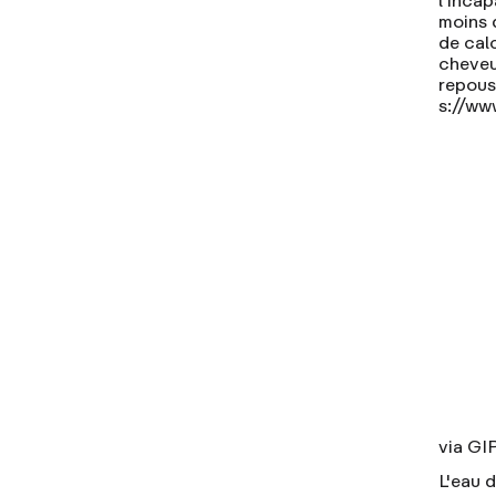
moins 
de cal
cheveu
repouss
s://ww
via GI
L'eau 