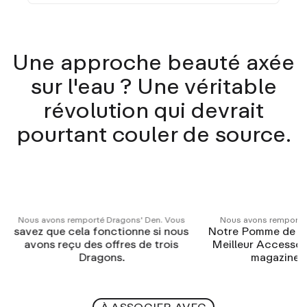
Une approche beauté axée
sur l'eau ? Une véritable
révolution qui devrait
pourtant couler de source.
Les plus grands noms de la beauté nous font
Nous avons transform
confiance.
douch
Vous pouvez nous trouver chez
En empêchant l'e
Sephora, Selfridges et Cult Beauty.
gâcher votre
Blank Space