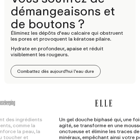
démangeaisons et
de boutons ?
Éliminez les dépôts d'eau calcaire qui obstruent
les pores et provoquent la kératose pilaire.
Hydrate en profondeur, apaise et réduit
visiblement les rougeurs.
Combattez dès aujourd'hui l'eau dure
iphasé qui, une fois
Agitez le flacon pour mélanger 
sforme en une mousse
et les nettoyants crémeux, qui 
imine les traces de
pour éliminer les résidus tout e
chant ainsi votre peau
redonnant une hydratation inte