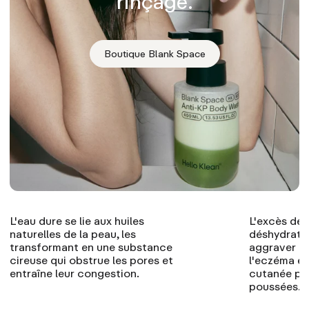
rinçage.
Boutique Blank Space
L'eau dure se lie aux huiles
L'excès de 
naturelles de la peau, les
déshydrater
transformant en une substance
aggraver l
cireuse qui obstrue les pores et
l'eczéma et
entraîne leur congestion.
cutanée plu
poussées.