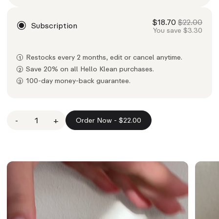
-
1
+