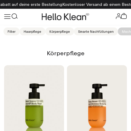
auf deine erste Bestellung
Kostenloser Versand ab einem Bestellwert
Filter
Haarpflege
Körperpflege
Smarte Nachfüllungen
Mach 
Körperpflege