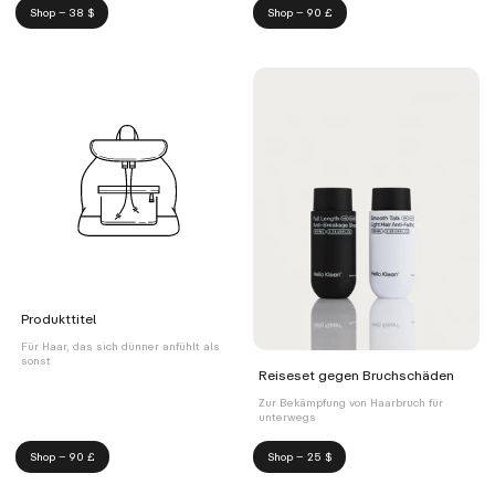
Shop – 38 $
Shop – 90 £
Produkttitel
Für Haar, das sich dünner anfühlt als
sonst
Reiseset gegen Bruchschäden
Zur Bekämpfung von Haarbruch für
unterwegs
Shop – 90 £
Shop – 25 $