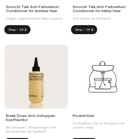
Smooth Talk Anti-Farbverlust
Smooth Talk Anti-Farbverlust
Conditioner für dunkles Haar
Conditioner für helles Haar
Gegen ungewünschten Messingstich
Zum Schutz vor Gelbstich
Shop – 28 $
Shop – 28 $
Break Down Anti-Schuppen
Produkttitel
Kopfhautkur
Für Kopfhaut, die zu Schuppen und
Bei Schuppen, Ablagerungen und
Juckreiz neigt
Beschwerden der Kopfhaut