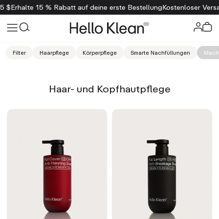
rhalte 15 % Rabatt auf deine erste Bestellung
Kostenloser Versand a
Filter
Haarpflege
Körperpflege
Smarte Nachfüllungen
Mach 
Haar- und Kopfhautpflege