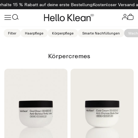
halte 15 % Rabatt auf deine erste Bestellung
Kostenloser Versand a
Filter
Haarpflege
Körperpflege
Smarte Nachfüllungen
Mach 
Körpercremes