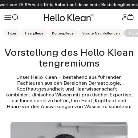
rt von 75 $
Erhalte 15 % Rabatt auf deine erste Bestellung
Kostenlos
Filter
Haarpflege
Körperpflege
Smarte Nachfüllungen
Mach 
Vorstellung des Hello Klean
tengremiums
Unser Hello Klean – bestehend aus führenden
Fachleuten aus den Bereichen Dermatologie,
Kopfhautgesundheit und Haarwissenschaft –
kombiniert klinisches Wissen mit praktischer Expertise,
um Ihnen dabei zu helfen, Ihre Haut, Kopfhaut und
Haare vor den Auswirkungen von Wasser zu schützen.