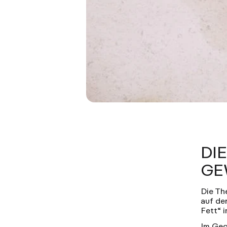
DI
GE
Die Th
auf de
Fett“ 
Im Geg