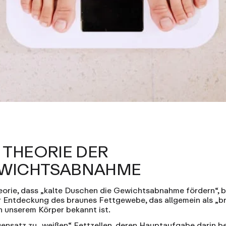
E THEORIE DER
WICHTSABNAHME
eorie, dass „kalte Duschen die Gewichtsabnahme fördern“, b
r Entdeckung des
braunes Fettgewebe
, das allgemein als „
in unserem Körper bekannt ist.
ensatz zu „weißen“ Fettzellen, deren Hauptaufgabe darin be