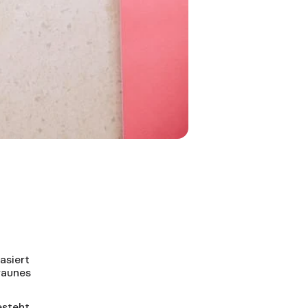
asiert
braunes
steht,