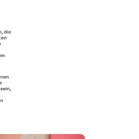
, die
ten
n
em
inen
e
sein,
rn