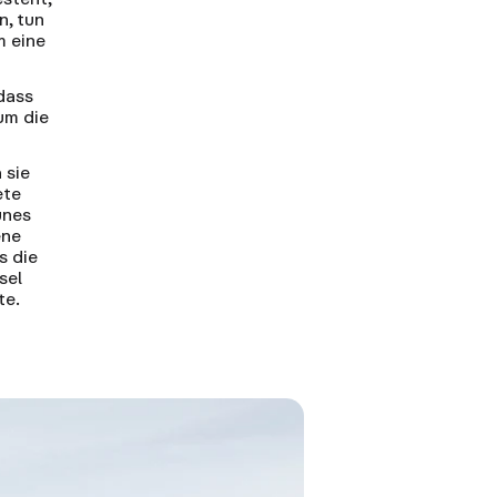
n, tun
m eine
dass
um die
 sie
ete
unes
ene
s die
sel
te.