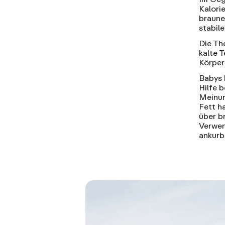
Kalori
braune
stabil
Die Th
kalte 
Körper
Babys 
Hilfe b
Meinun
Fett h
über b
Verwen
ankurb