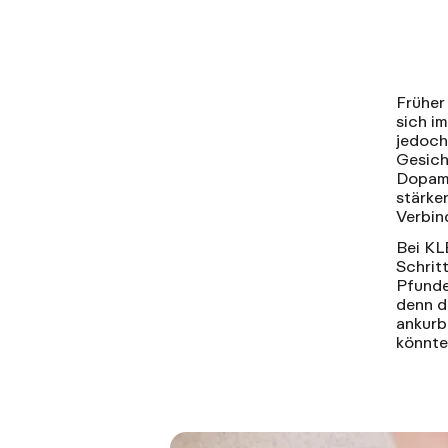
Früher
sich i
jedoch
Gesich
Dopami
stärke
Verbin
Bei KL
Schrit
Pfunde
denn d
ankurb
könnte