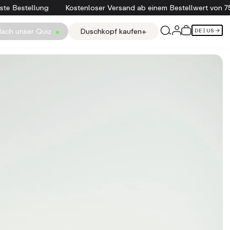
e Bestellung
Kostenloser Versand ab einem Bestellwert von 75 
ach unser Quiz
Duschkopf kaufen+
DE
| US →