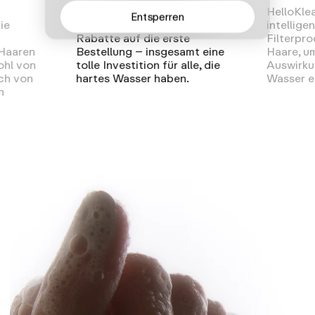
d
Guter Preis, einfach zu
HelloKle
Entsperren
ie
installieren, stilvolles Design,
intellige
Rabatte auf die erste
Filterpr
 Haaren
Bestellung – insgesamt eine
Haare, u
ohl von
tolle Investition für alle, die
Auswirku
ch von
hartes Wasser haben.
Wasser e
n