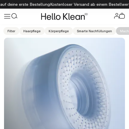
rste Bestellung
Kostenloser Versand ab einem Bestellwert von 75 $
E
Filter
Haarpflege
Körperpflege
Smarte Nachfüllungen
Mach 