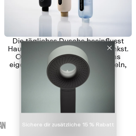
Die tägliches Dusche beeinflusst
Haut und Haare mehr als du denkst.
Optimiere dein Wasser, um das
eigentliche Problem zu behandeln,
nicht nur die Symptome.
Expertenrat
Sichere dir zusätzliche 15 % Rabatt