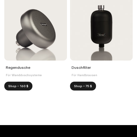
Regendusche
Duschfilter
Für Wandduschsysteme
Für Handbrausen
Shop – 160 $
Shop – 75 $