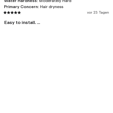
Water Hardness
:
Moderately Hard
Primary Concern
:
Hair dryness
vor 23 Tagen
Easy to install. ...
Easy to install.  Improves the pressure.  

Great customer service
Übersetzen auf Deutsch
Effectiveness
Not effective
Moderate
Very effective
Overall Satisfaction
Very unsatisfied
Satisfied
Very satisfied
Bewertung für
Hello Klean Rain Shower - Chrome
Tracie
B