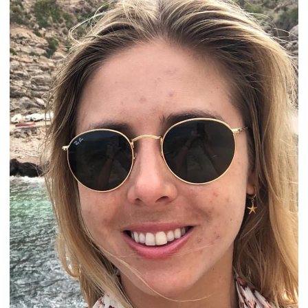
2.0 und den Duschkopf+ die gleiche
Nachfüllkartusche benötigt wird. Mit der Wahl des
Produkts entscheidest du dich also gleichzeitig für
ein bestimmtes Nachfüllsystem.
Du bist dir nicht sicher, welches Modell zu deinem
Badezimmer passt? Schreib uns eine Nachricht – wir
helfen dir gerne bei der Auswahl.