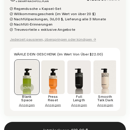
+ SMART-NACHFÜLLPLAN
Regendusche + Kapsel-Set
Willkommensgeschenk (im Wert von über 20 $)
Nachfüllpackungen, 36,00 $, Lieferung alle 3 Monate
Nachfüll-Erinnerungen
Treuevorteile + exklusive Angebote
Jederzeit pausieren, überspringen oder kündigen →
WÄHLE DEIN GESCHENK
(im Wert Von Über
$22.00
)
Blank
Press
Full
Smooth
C
Space
Reset
Length
Talk Dark
D
Duschgel
Anzeigen
Anzeigen
Anzeigen
Anzeigen
Anz