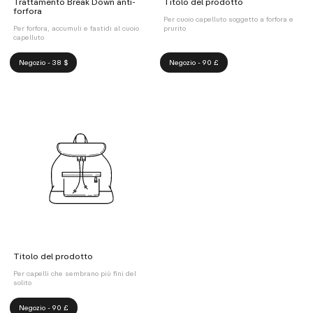
Trattamento Break Down anti-
Titolo del prodotto
forfora
Per cuoio capelluto soggetto a forfora e
Per forfora, accumuli e fastidi al cuoio
prurito
capelluto
Negozio - 38 $
Negozio - 90 £
Titolo del prodotto
Per capelli che sembrano più fini del
solito
Negozio - 90 £