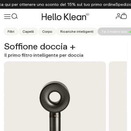
 ottenere uno sconto del 15% sul tuo primo ordine
Spedizione gratuit
Filtri
Capelli
Corpo
Ricariche intelligenti
Fai il nostro quiz
Soffione doccia +
Il primo filtro intelligente per doccia