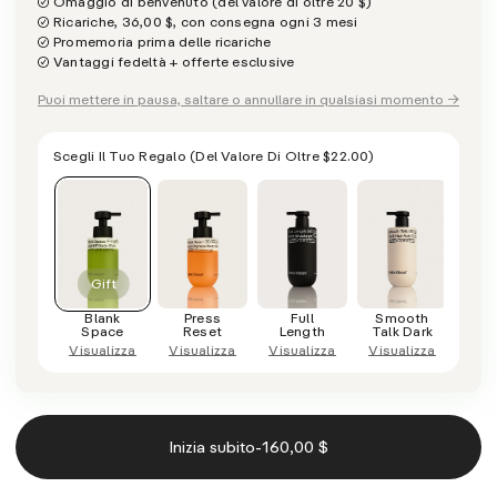
Omaggio di benvenuto (del valore di oltre 20 $)
Ricariche, 36,00 $, con consegna ogni 3 mesi
Promemoria prima delle ricariche
Vantaggi fedeltà + offerte esclusive
Puoi mettere in pausa, saltare o annullare in qualsiasi momento →
Scegli Il Tuo Regalo
(del Valore Di Oltre
$22.00
)
Blank
Press
Full
Smooth
C
Space
Reset
Length
Talk Dark
D
Visualizza
Visualizza
Visualizza
Visualizza
Visu
-
Inizia subito
160,00 $