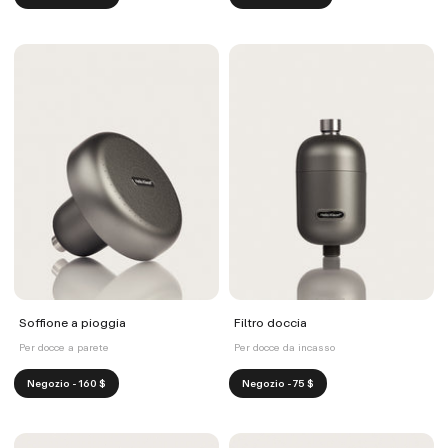
qualità dell'acqua della doccia, e ridurre gli effetti
dell'acqua dura sui capelli e sulla pelle, Hello Klean è
una soluzione semplice e adatta a chi vive in affitto.
Soffione a pioggia
Filtro doccia
Per docce a parete
Per docce da incasso
Negozio - 160 $
Negozio - 75 $