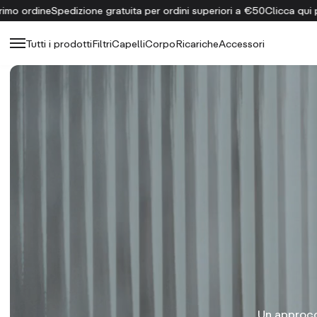
ordini superiori a €50
Clicca qui per ottenere uno sconto del 15% su
Tutti i prodotti
Filtri
Capelli
Corpo
Ricariche
Accessori
Un approcci