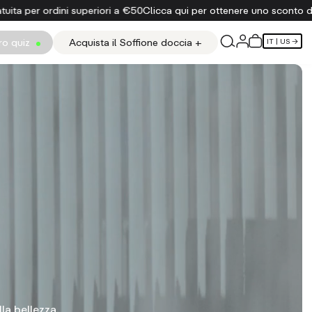
cca qui per ottenere uno sconto del 15% sul tuo primo ordine
Spedizi
tro quiz
Acquista il Soffione doccia +
IT
| US →
la bellezza.