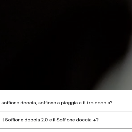
a soffione doccia, soffione a pioggia e filtro doccia?
a il Soffione doccia 2.0 e il Soffione doccia +?
lli di prodotti per la doccia. Tutti filtrano l'acqua mentre 
adatto a te dipende da come desideri installarlo e dallo stil