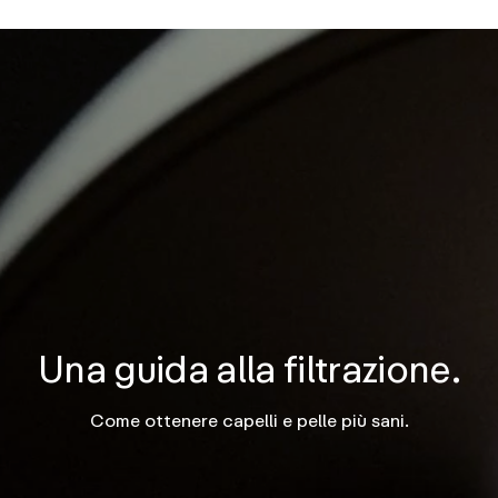
 i livelli di cloro nell’acqua del rubinetto di uso quotidiano 
zione non necessaria può contribuire a creare un ambiente pi
cia riducono significativamente le sostanze libere, come dimo
da SGS, rendendo l'acqua della doccia più delicata sulla pel
Una guida alla filtrazione.
Come ottenere capelli e pelle più sani.