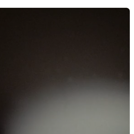
siano molto più
ù favorevole per la
strato da test
le.