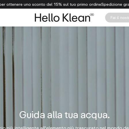
l tuo primo ordine
Spedizione gratuita per ordini superiori a €50
Cli
Fai il nos
Guida alla tua acqua.
o più intelligente all'elemento più trascurato nel mondo del