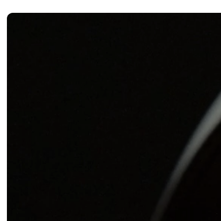
allergie (
rif. 3
). Sebbene
bassi, ridurre l’esposi
barriera cutanea.
I nostri filtri per doc
indipendenti condotti 