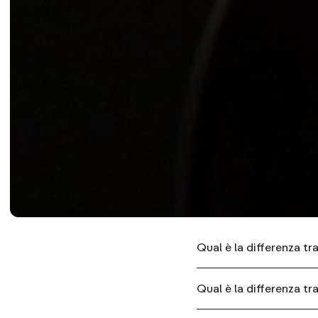
Qual è la differenza tr
Qual è la differenza tr
Produciamo quattro mode
scelta del modello più 