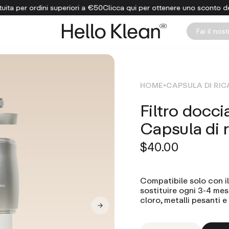
a per ordini superiori a €50
Clicca qui per ottenere uno sconto del 
Fai il nos
HOME
CAPSULA DI RIC
Filtro docci
Capsula di 
$40.00
Compatibile solo con il
sostituire ogni 3-4 mesi
cloro, metalli pesanti e