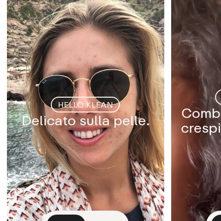
HELLO KLEAN
Combat
Delicato sulla pelle.
crespi