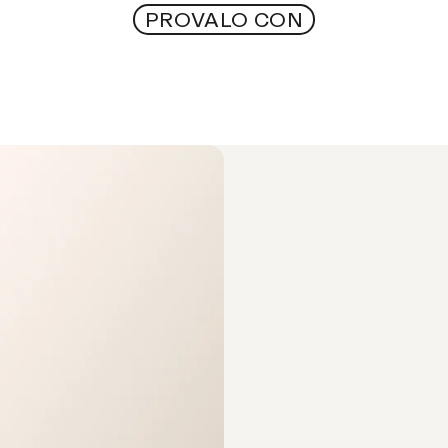
Scopri
Aggiungi al carrello
 nella rete, smaltire gli ingredienti e riciclare la capsula.
PROVALO CON
nti ed elimina gli odori nella doccia.
livelli di pH e a migliorare la filtrazione, garantendo così un'