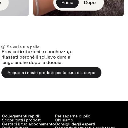
o
Prima
Dopo
CORPO
Salva la tua pelle
Previeni irritazioni e secchezza, e
rilassati perché il sollievo dura a
lungo anche dopo la doccia.
Acquista i nostri prodotti per la cura del corpo
Collegamenti rapidi:
Per saperne di più:
Scopri tutti i prodotti
Chi siamo
Gestisci il tuo abbonamento
Consigli degli esperti
Resi e rimborsi
Domande frequenti e assistenza