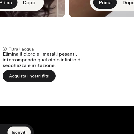
Prima
Dopo
Prima
Dop
FILTRO
Filtra l'acqua
Elimina il cloro e i metalli pesanti,
interrompendo quel ciclo infinito di
secchezza e irritazione.
Acquista i nostri filtri
Iscriviti