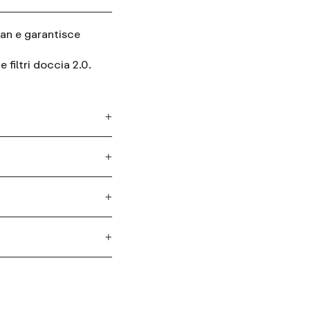
ean e garantisce
 filtri doccia 2.0.
presenza di metalli
Blank Space
Bagnoschiuma anti-KP
$22.00
ativo, mentre la
(160)
di vita.