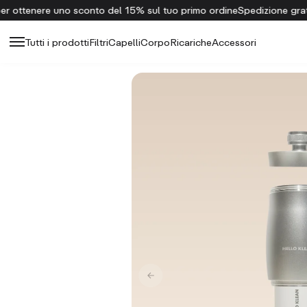
 ottenere uno sconto del 15% sul tuo primo ordine
Spedizione gratuit
Tutti i prodotti
Filtri
Capelli
Corpo
Ricariche
Accessori