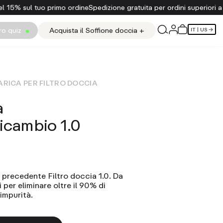
15% sul tuo primo ordine
Spedizione gratuita per ordini superiori a 
tro quiz
Acquista il Soffione doccia +
IT
| US →
ARICA PER FILTRO DOCCIA
a
ricambio 1.0
 precedente Filtro doccia 1.0. Da
 per eliminare oltre il 90% di
 impurità.