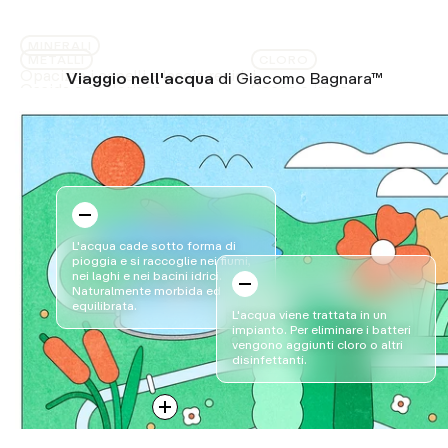
MINERALI
METALLI
CLORO
Opacizza i capelli e lascia residui.
Viaggio nell'acqua
di Giacomo Bagnara™
Ossida e scolorisce
Secca e irrita
L'acqua cade sotto forma di
pioggia e si raccoglie nei fiumi,
nei laghi e nei bacini idrici.
Naturalmente morbida ed
equilibrata.
L'acqua viene trattata in un
impianto. Per eliminare i batteri
vengono aggiunti cloro o altri
disinfettanti.