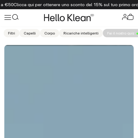
cca qui per ottenere uno sconto del 15% sul tuo primo ordine
Spedizi
Filtri
Capelli
Corpo
Ricariche intelligenti
Fai il nostro quiz