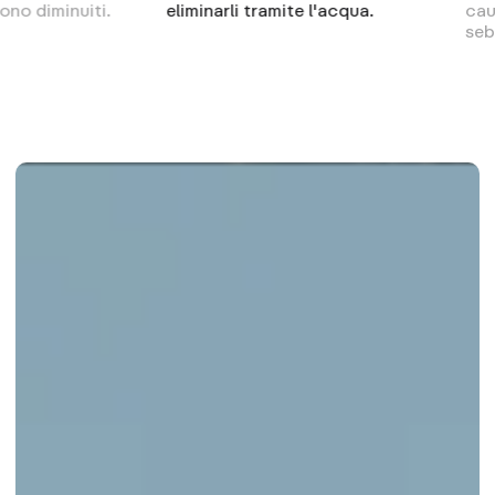
diminuiti.
eliminarli tramite l'acqua.
causa de
sebo del