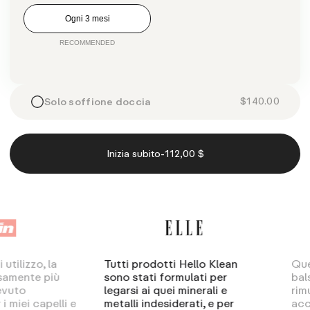
Ogni 3 mesi
$140.00
Solo soffione doccia
-
Inizia subito
112,00 $
zzo, la
Tutti prodotti Hello Klean
Questo 
nte più
sono stati formulati per
balsamo
o
legarsi ai quei minerali e
rimuover
i capelli e
metalli indesiderati, e per
accumula