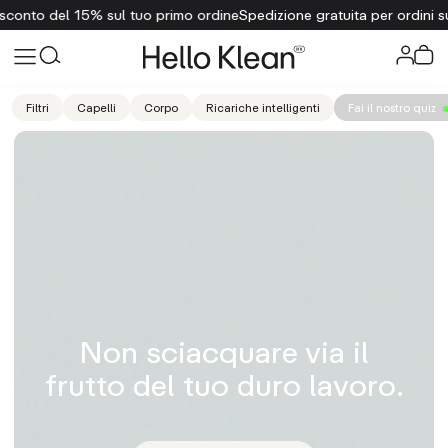
 15% sul tuo primo ordine
Spedizione gratuita per ordini superiori a 
Filtri
Capelli
Corpo
Ricariche intelligenti
Fai il nostro quiz
Non sciacquare via il
frutto del tuo duro lavoro.