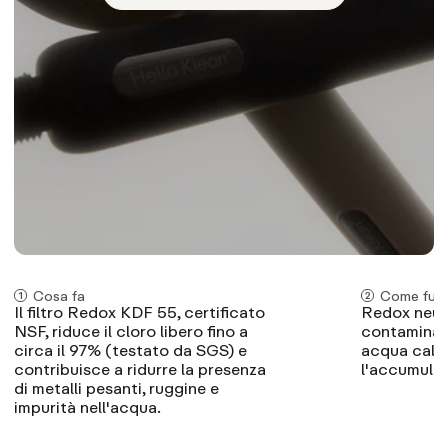
Cosa fa
Come fun
Il filtro Redox KDF 55, certificato
Redox neut
NSF, riduce il cloro libero fino a
contaminan
circa il 97% (testato da SGS) e
acqua cald
contribuisce a ridurre la presenza
l'accumulo 
di metalli pesanti, ruggine e
impurità nell'acqua.