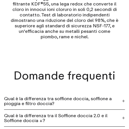
filtrante KDF®55, una lega redox che converte il
cloro in innocui ioni cloruro in soli 0,2 secondi di
contatto. Test di laboratorio indipendenti
dimostrano una riduzione del cloro del 98%, che è
superiore agli standard di sicurezza NSF-177, e
un'efficacia anche su metalli pesanti come
piombo, rame e nichel.
Domande frequenti
Qual è la differenza tra soffione doccia, soffione a
pioggia e filtro doccia?
Qual è la differenza tra il Soffione doccia 2.0 e il
Produciamo quattro modelli di prodotti per la
Soffione doccia +?
doccia. Tutti filtrano l'acqua mentre fai la doccia: la