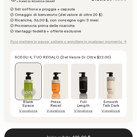
+ PIANO DI RICARICA SMART
Set soffione a pioggia + capsula
Omaggio di benvenuto (del valore di oltre 20 $)
Ricariche, 36,00 $, con consegna ogni 3 mesi
Promemoria prima delle ricariche
Vantaggi fedeltà + offerte esclusive
Puoi mettere in pausa, saltare o annullare in qualsiasi momento →
SCEGLI IL TUO REGALO
(del Valore Di Oltre
$22.00
)
Blank
Press
Full
Smooth
C
Space
Reset
Length
Talk Dark
D
Visualizza
Visualizza
Visualizza
Visualizza
Visu