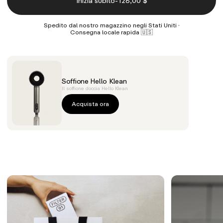
-
Inizia subito
128,00 $
Spedito dal nostro magazzino negli Stati Uniti ·
Consegna locale rapida 🇺🇸
Soffione Hello Klean
Il soffione doccia Hello Klean
Acquista ora