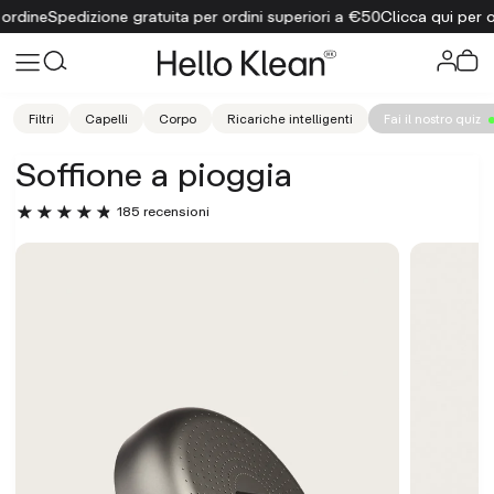
 per ordini superiori a €50
Clicca qui per ottenere uno sconto del 1
Filtri
Capelli
Corpo
Ricariche intelligenti
Fai il nostro quiz
Soffione a pioggia
185 recensioni