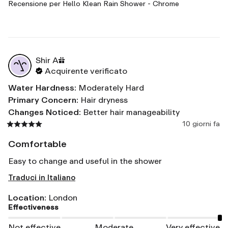
Recensione per
Hello Klean Rain Shower - Chrome
Shir
A
Acquirente verificato
Water Hardness
:
Moderately Hard
Primary Concern
:
Hair dryness
Changes Noticed
:
Better hair manageability
10 giorni fa
Comfortable
Easy to change and useful in the shower
Traduci in Italiano
Location
:
London
Effectiveness
Not effective
Moderate
Very effective