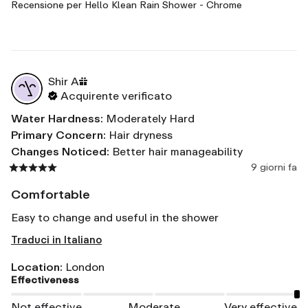
Recensione per
Hello Klean Rain Shower - Chrome
Shir
A
Acquirente verificato
Water Hardness
:
Moderately Hard
Primary Concern
:
Hair dryness
Changes Noticed
:
Better hair manageability
9 giorni fa
Comfortable
Easy to change and useful in the shower
Traduci in Italiano
Location
:
London
Effectiveness
Not effective
Moderate
Very effective