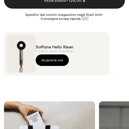
-
Inizia subito
128,00 $
Spedito dal nostro magazzino negli Stati Uniti ·
Consegna locale rapida 🇺🇸
Soffione Hello Klean
Il soffione doccia Hello Klean
Acquista ora