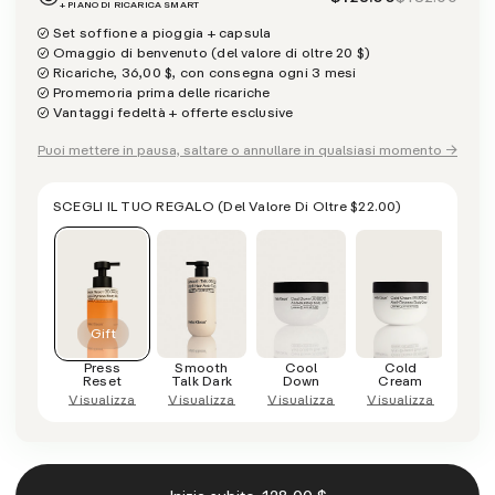
+ PIANO DI RICARICA SMART
Set soffione a pioggia + capsula
Omaggio di benvenuto (del valore di oltre 20 $)
Ricariche, 36,00 $, con consegna ogni 3 mesi
Promemoria prima delle ricariche
Vantaggi fedeltà + offerte esclusive
Puoi mettere in pausa, saltare o annullare in qualsiasi momento →
SCEGLI IL TUO REGALO
(del Valore Di Oltre
$22.00
)
Press
Smooth
Cool
Cold
Reset
Talk Dark
Down
Cream
Visualizza
Visualizza
Visualizza
Visualizza