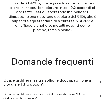
filtrante KDF®55, una lega redox che converte il
cloro in innocui ioni cloruro in soli 0,2 secondi di
contatto. Test di laboratorio indipendenti
dimostrano una riduzione del cloro del 98%, che è
superiore agli standard di sicurezza NSF-177, e
un'efficacia anche su metalli pesanti come
piombo, rame e nichel.
Domande frequenti
Qual è la differenza tra soffione doccia, soffione a
pioggia e filtro doccia?
Qual è la differenza tra il Soffione doccia 2.0 e il
Produciamo quattro modelli di prodotti per la
Soffione doccia +?
doccia. Tutti filtrano l'acqua mentre fai la doccia: la