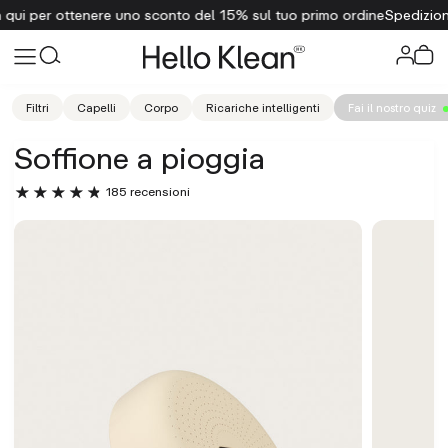
el 15% sul tuo primo ordine
Spedizione gratuita per ordini superiori
Filtri
Capelli
Corpo
Ricariche intelligenti
Fai il nostro quiz
Soffione a pioggia
185 recensioni