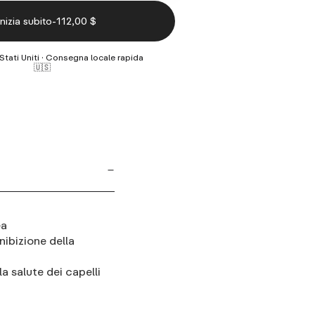
-
Inizia subito
112,00 $
Stati Uniti · Consegna locale rapida
🇺🇸
ea
nibizione della
a salute dei capelli