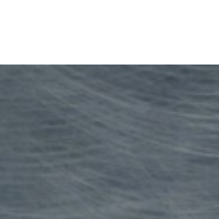
Apri
Ric