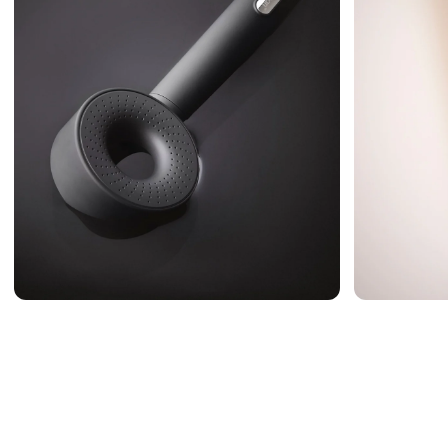
Riduce la presenz
¹ Testato in modo indipendent
² Testato con una durezza di
del 73–95%, con un minimo del
risultati possono variare a 
Pausa