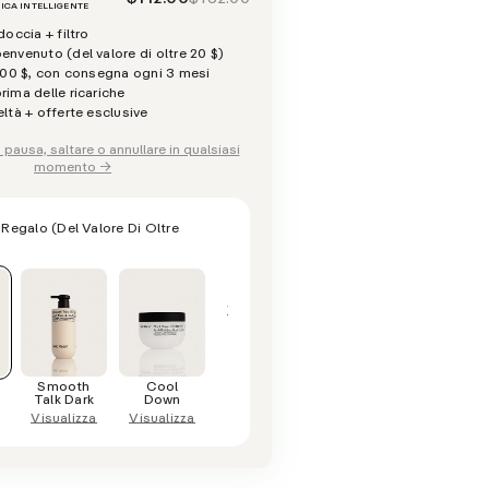
RICA INTELLIGENTE
occia + filtro
nvenuto (del valore di oltre 20 $)
,00 $, con consegna ogni 3 mesi
ima delle ricariche
ltà + offerte esclusive
 pausa, saltare o annullare in qualsiasi
momento →
o Regalo
(del Valore Di Oltre
Cold
Cream
Visualizza
Smooth
Cool
Talk Dark
Down
Visualizza
Visualizza