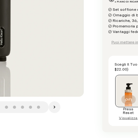
+ PIANO DI RICA
Set soffione d
Omaggio di be
Ricariche, 36
Promemoria pr
Vantaggi fede
Puoi mettere in
Scegli Il Tu
$22.00
)
Press
Reset
Visualizza