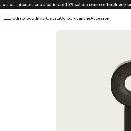
to del 15% sul tuo primo ordine
Spedizione gratuita per ordini super
Tutti i prodotti
Filtri
Capelli
Corpo
Ricariche
Accessori