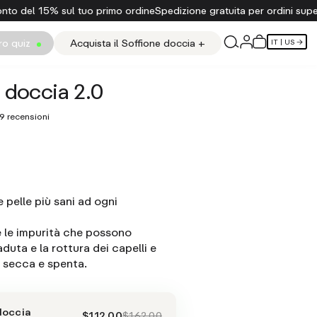
ordine
Spedizione gratuita per ordini superiori a €50
Clicca qui per 
tro quiz
Acquista il Soffione doccia +
IT
| US →
 doccia 2.0
9 recensioni
e pelle più sani ad ogni
 e le impurità che possono
duta e la rottura dei capelli e
e secca e spenta.
doccia
$112.00
$162.00