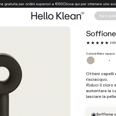
iori a €50
Clicca qui per ottenere uno sconto del 15% sul tuo primo 
Fai il nos
Soffione
238
Colore:
Nero opaco
Ottieni capelli 
risciacquo.
Riduci il cloro
aumentare la ca
lasciare la pell
Soffione 