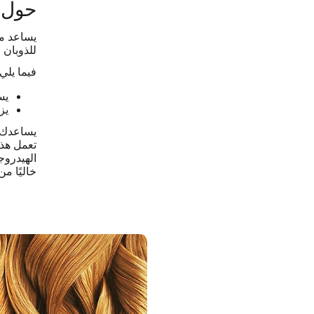
حول KLEAN
يساعد
مر
للذوبان 
فيما يلي
يس
يز
تعمل هذه 
الهيدروج
خاليًا من