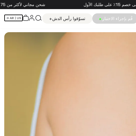
٪ على طلبك الأول
شحن مجاني لأكثر من 75 دولارًا
قُم بإجراء الاختبار
تسوّقوا رأس الدش+
AR
| US →