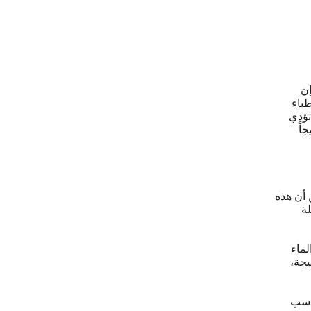
إن
طباء
تؤدي
اً
 أن هذه
لة
لماء
يجة،
واسب