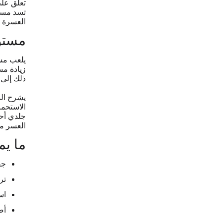
تعلق على
تسد مسام
العسرة ب
مستو
يلعب مست
زيادة مس
ذلك إلى 
يشرح الد
الاستحما
جلدي أحم
العسر من
ما يم
جف
تر
اس
أ