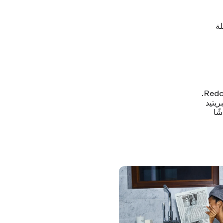
لة
يساعدك KLEAN على إزالة الشوائب من الدش من خلال عملية تعرف باسم Redox.
ريتيد
ًا