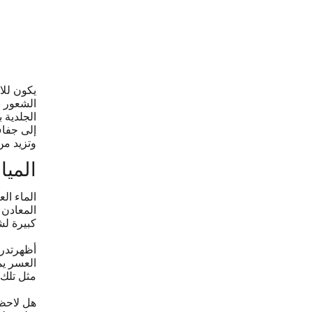
يكون للا
الشعور ب
الجلدية 
إلى جفاف
وتزيد من
الميا
الماء ال
المعادن 
كبيرة ل
أظهرت
درا
العسر يم
مثل تلك 
هل لاحظ