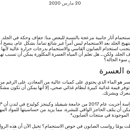
20 مارس 2020
ستحمام آثار جانبية مزعجة بالنسبة للبعض منا: جفاف وحكة في الجلد. 
تهيج الجلد بعد الاستحمام ليس أمراً غير شائع تماماً. بشكل عام، ينصح أ
بتجنب استخدام الصابون القاسي والاستحمام بدرجات حرارة عالية لأنها 
 الجلد. ولكن... هل تعلم أن المياه العسرة المكلورة يمكن أن تسبب تهيج
 سوء الحالة؟
ه العسرة
عسر هو الماء الذي يحتوي على كميات عالية من المعادن. على الرغم من
توفر قيمة غذائية كبيرة لنظام غذائي صحي، إلا أنها يمكن أن تكون مشك
شعرك وبشرتك.
سة أجريت عام 2017
من جامعة شيفيلد وكينجز كوليدج في لندن أن "ا
كن أن يتلف الحاجز الواقي للبشرة، مما يزيد من حساسيتها للمواد المه
الموجودة في منتجات الصابون."
ت يومًا رواسب الصابون في حوض الاستحمام؟ تخيل الآن أن هذه الر