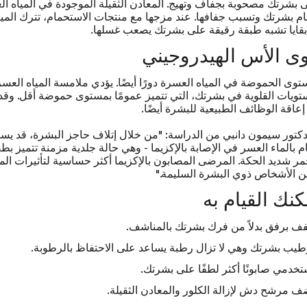
 بشرتك مصحوبة بجفاف وتهيج. المعادن الثقيلة الموجودة في المياه ا
 بشرتك وتسبب جفافها. عند مزجها مع منتجات الاستحمام، تترك الميا
قايا تشبه طبقة رقيقة على بشرتك يصعب غسلها.
ى الأس الهيدروجيني
وى الحموضة في المياه العسرة دورًا أيضًا. يؤدي ملامسة المياه العسر
تويات القلوية في بشرتك، التي تتميز عمومًا بمستوى حموضة أقل. وقد
إعاقة الوظائف الطبيعية للبشرة أيضًا.
كتور سيمون دانبي من الدراسة: "من خلال إتلاف حاجز البشرة، قد يس
م بالماء العسر في الإصابة بالإكزيما - وهي حالة جلدية مزمنة تتميز بط
ر شديد الحكة. المرضى المصابون بالإكزيما أكثر حساسية لتأثيرات الم
 الأشخاص ذوي البشرة السليمة."
كنك القيام به
ف برفق بدلاً من فرك بشرتك بالمناشف.
طيب بشرتك وهي لا تزال رطبة يساعد على الاحتفاظ بالرطوبة.
تخدمي صابونًا أكثر لطفًا على بشرتك.
ضف
مرشح دش
لإزالة الكلور والمعادن الثقيلة.