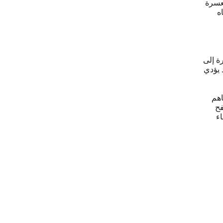
لعسرة
ه
ة إلى
 يؤدي
اهم
فح
اء