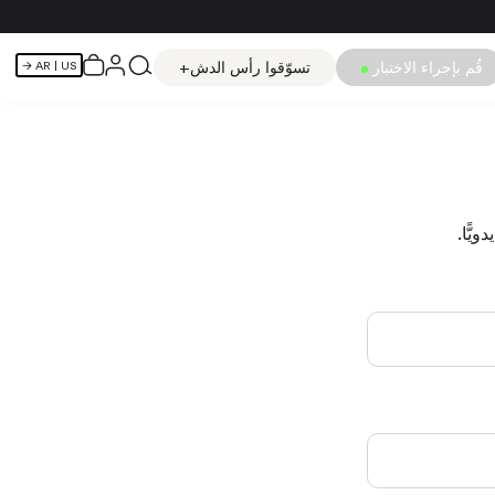
قُم بإجراء الاختبار
تسوّقوا رأس الدش+
AR
| US →