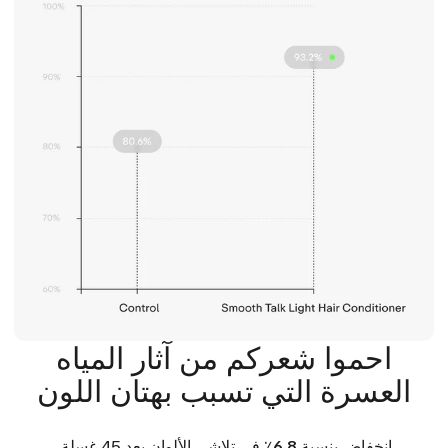
احموا شعركم من آثار المياه
العسرة التي تسبب بهتان اللون
انخفاض بنسبة 6.8٪
في تلاشي الألوان بعد 45 غسلة.