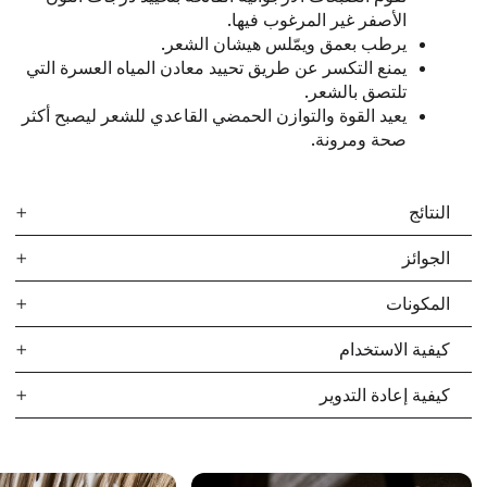
الأصفر غير المرغوب فيها.
يرطب بعمق ويمّلس هيشان الشعر.
يمنع التكسر عن طريق تحييد معادن المياه العسرة التي
تلتصق بالشعر.
يعيد القوة والتوازن الحمضي القاعدي للشعر ليصبح أكثر
صحة ومرونة.
النتائج
الجوائز
تحسن بنسبة 65٪ في الحفاظ على لون الشعر*
المكونات
شعر أقوى وأكثر صحة
أفضل بلسم، Who What Wear Next في جوائز الجمال
يوّفر المال من خلال تقليل عدد الزيارات إلى الصالون
2024
كيفية الاستخدام
تجارب سريرية من هيلو كلين لعام 2024.
فطر ريشي
غني بالببتيدات والبيتا جلوكان التي تحارب
أفضل بلسم للشعر الناعم، جوائز ماري كلير للشعر 2025
كيفية إعادة التدوير
الإجهاد التأكسدي وتمنع البهتان الناتج عن معادن المياه
يوضع على الشعر المغسول.
العسرة.
يُدلّك الشعر من المنتصف وحتى الأطراف.
تعمل
وردة جيريكو
كدرع يحافظ على الرطوبة، ويحمي
الكرتون والزجاجة البلاستيكية المصنوعة من PCR
يُترك من 2 إلى 3 دقائق.
الشعر من تلاشي اللون بسبب أضرار الأشعة فوق