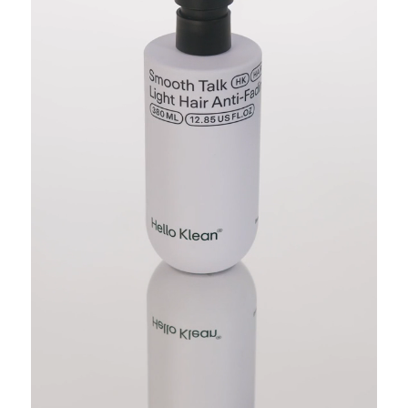
ميثوكسينامات، زيت قشر الجريب فروت، بولي كواتينيوم-47،
Aka102، زيت فاكهة البرغموت، مستخلص أناستاتيكا
هيروشونتيكا، بروتين Glycine Soja (فول الصويا)، مستخلص
Ganoderma Atrum (فطر)، بروتين القمح المهدرج
Laurdimonium Hydroxypropyl، هيالورونات الصوديوم،
بروتين الأرز المهدرج، Lactobacillus Ferment،
Superoxide Dismutase، جلايسين، سيرين، حمض
الجلوتاميك، حمض الأسبارتيك، ليوسين، ألانين، ليسين، أرجينين،
تيروزين، فينيل ألانين، برولين، ثريونين، فالين، إيسولوسين،
هيستيدين، حمض 3-O-إيثيل أسكوربيك، بوتيلين جلايكول،
جلسرين، Bht، سلفات الصوديوم ديكستران، حمض اللاكتيك،
حمض الستريك، سيترات الصوديوم، سوربات البوتاسيوم،
FD&C Blue No. 1 (CI 42051)، CI 16255.