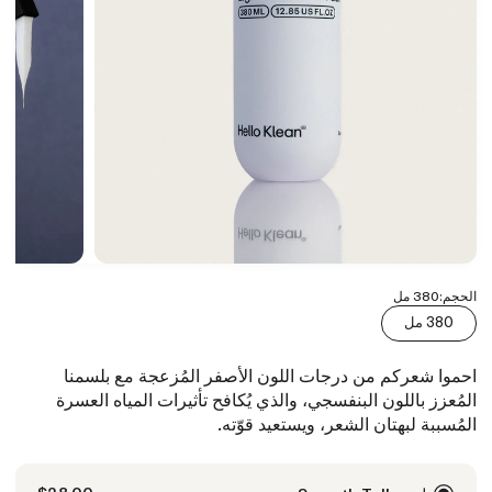
الحجم:
380 مل
380 مل
احموا شعركم من درجات اللون الأصفر المُزعجة مع بلسمنا
المُعزز باللون البنفسجي، والذي يُكافح تأثيرات المياه العسرة
المُسببة لبهتان الشعر، ويستعيد قوّته.