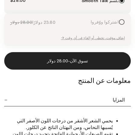
$28.00
بلسم Smooth Talk
اشتركوا ووّفروا
23.80 دولارًا
28.00 دولار
إيقاف مؤقت، تخطي أو إلغاء في أي وقت →
-
تسوق الآن
28.00 دولار
معلومات عن المنتج
المزايا
يحمي الشعر الأشقر من درجات اللون الأصفر التي
يُسببها النحاس، ومن البهتان الناتج عن الكلور.
تقوم الصبغات الأرجوانية الفاتحة بتحييد درجات اللون