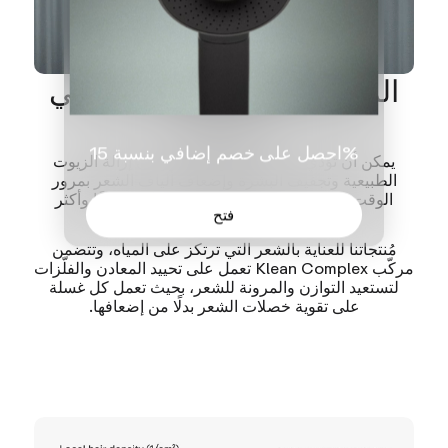
المشكلة ليست فيكم، بل في
مياهكم
احصل على خصم إضافي بنسبة 15%
يمكن أن تؤدي المياه العسرة والكلور إلى إزالة الزيوت
الطبيعية وتجفيف البشرة وإضعاف ألياف الشعر بمرور
الوقت. هذا التراكم يجعل الشعر يبدو باهتًا وجافًا وأكثر
فتح
عرضة للتقصف.
مُنتجاتنا للعناية بالشعر التي ترتكز على المياه، وتتضمن
مركّب Klean Complex تعمل على تحييد المعادن والفلّزات
لتستعيد التوازن والمرونة للشعر، بحيث تعمل كل غسلة
على تقوية خصلات الشعر بدلًا من إضعافها.