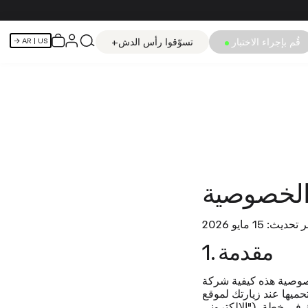
قُم بإجراء الاختبار
تسوّقوا رأس الدش+
AR
| US →
الخصوصية
تحديث: 15 مايو 2026
1. مقدمة
وصية هذه كيفية
الإلكتروني")، أو تشتري منتجاتنا، أو تشترك في خطة Hello Klean Refill، أو تتصل بخدمة دعم العملاء لدينا، أو تتفاعل