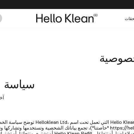
حقات
خصوصية
سياسة 
آخر 
، التي تعمل تحت اسم Hello Klean "نحن"، "لنا"،
شركة Helloklean Ltd
توضح سياسة الخص
https://he
"خاصتنا")، تجمع بياناتك الشخصية وتستخدمها وتشاركها وتحميها عند زيارتك لموقع