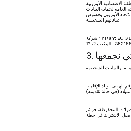
كننا نقدم سلعًا للأفراد داخل المنطقة الاقتصادية
ا في الاتحاد الأوروبي بموجب المادة 27 من اللائحة العامة لحماية البيانات (GDPR) الخاصة
 الاتحاد الأوروبي بخصوص
بياناتهم الشخصية:
شركة "Instant EU GDPR Representative Ltd."، الشخص المسؤول: آدم بروغدن | contact@gdprlocal.com |
لتي نجمعها
م الهاتف، وبلد الإقامة،
يلات المحفوظة، قوائم