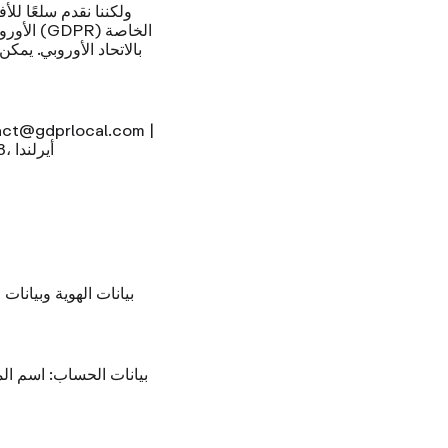
بالاتحاد الأوروبي. يمك
هاتف: +35315549700 | المكتب 2، 12A لوار ماين ستريت، لوكان، مقاطعة دبلن، K78 X5P8، أيرلندا
بيانات الهوية وبيانات 
بيانات الحساب:
اسم الم