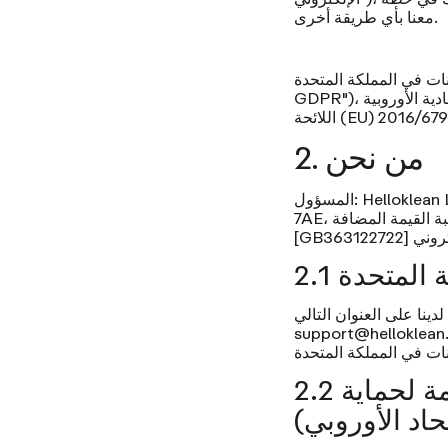
معنا بأي طريقة أخرى.
في المملكة المتحدة ("UK
GDPR")، وقانون حماية البيانات لعام 2018، و— في حال كنت مقيمًا في المنطقة الاقتصادية الأوروبية ("EEA") —
2. من نحن
Helloklean 
المسؤول:
[GB363122722]
كة المتحدة
support@helloklean
2.2 ممثل الاتحاد الأوروبي (المادة 27 من اللائحة العامة لحماية
حاد الأوروبي)