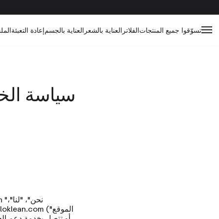
تسوّقوا جميع المنتجات
الفلاتر
العناية بالشعر
العناية بالجسم
إعادة التعبئة
المل
سياسة ال
("الموقع
lloklean.com