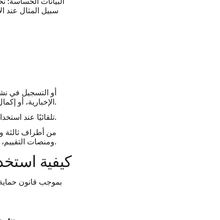
البيانات الحساسة:
نح
سبيل المثال عند ا
الإخبارية، أو إكمال استبيان، أو كتابة تقييم، أو الاتصال بخدمة دعم العملاء.
تلقائيًا عند استخدامك للموقع الإلكتروني، من خلال ملفات تعريف الارتباط والتقنيات المماثلة (انظر القسم 11).
من أطراف ثالثة و
وشركاء التحليلات والإعلانات (مثل Meta وGoogle)، ومنصات التقييم، وشبكات التسويق بالعمولة.
5. كيفية استخ
بموجب قانون حماية ا