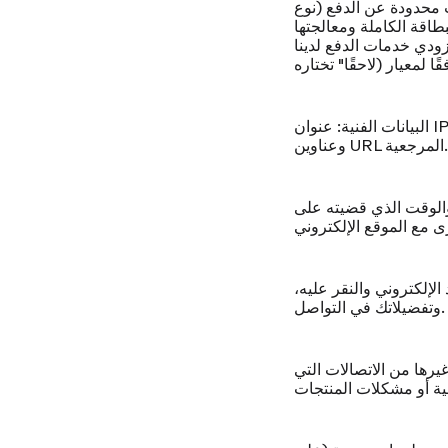
 محدودة عن الدفع (نوع
بطاقة الكاملة ومعالجتها
(Shopify Payments و PayPal و Shop Pay وأي مزود لخدمة "اشترِ الآن وادفع
البيانات الفنية:
عنوان IP، ونوع المتصفح وإصداره، والمنطقة الزمنية والموقع، ونظام التشغيل، ومعرفات الجهاز،
وعناوين URL المرجعية.
الوقت الذي قضيته على
الإلكتروني والنقر عليه،
وتفضيلاتك في التواصل.
يرها من الاتصالات التي