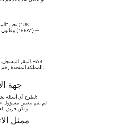
نحن "المس
المقر المسجل:
رقم ضريبة القيمة المضافة:
7AE، المملكة المتحدة
رقم 
2.1 جهة
لطرح أي أسئلة بشأن هذه السياسة أو لممارسة حقوقك، يرجى الاتصال بفريق الخصوصية لدينا على العنوان التالي:
لحماية البيانات في المملكة المتحدة (UK GDPR)، ولكن فريق الخصوصية مسؤول عن مسائل حماية البيانات.