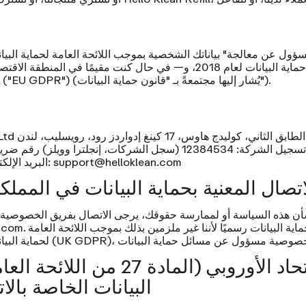
ؤول عن معالجة" بياناتك الشخصية بموجب اللائحة العامة لحماية البيانات 
اللائحة (EU) 2016/679 ("EU GDPR") (يُشار إليها مجتمعةً بـ "قانون حماية البيانات").
الطابق الثاني، كوليدج هاوس، 17 كينغ إدواردز رود، رويسليب، لندن HA4
Ltd
تسجيل الشركة:
12384534 (سجل الشركات، إنجلترا وويلز)
@helloklean.com
support
البريد الإلكتروني:
 الاتصال المعنية بحماية البيانات في الممل
. لم نقم بتعيين مسؤول حماية البيانات رسميًا لأننا غير ملزمين بذلك بموجب اللائحة العامة
.com
البيانات الخاصة بالات