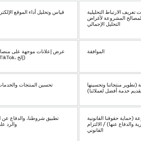
 تعريف الارتباط التحليلية
قياس وتحليل أداء الموقع الإلكت
المصالح المشروعة لأغراض
التحليل الإجمالي
الموافقة
عرض إعلانات موجهة على منصات
(Meta، Google، TikTok، إلخ)
(تطوير منتجاتنا وتحسينها
تحسين المنتجات والخدمات
قديم خدمة أفضل لعملائنا)
 (حماية حقوقنا القانونية
تطبيق شروطنا، والدفاع عن ال
ة والدفاع عنها) / الالتزام
والرد عل
القانوني