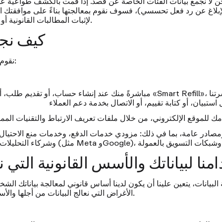
ن لا نجمع بيانات الفئات الخاصة عن قصد. إذا قمت بالكشف طواعيةً
لإبلاغ عن رد فعل تحسسي)، فسوف نقوم بمعالجتها بناءً على موافقتك ا
لإثبات المطالبات القانونية أو ممارستها أو الدفاع عنها.
4. كيف نج
نقوم بجمع البيانات الشخصية:
مباشرةً منك عند إنشاء حساب، أو تقديم طلب، أو الاشتراك في خطة «Refill
مصادر عامة، بما في ذلك: مزودي خدمات الدفع، وخدمات منع الاحتيا
دامنا لبياناتك والأسس القانونية التي ن
لبيانات، يتعين علينا أن يكون لدينا أساس قانوني لمعالجة بياناتك الشخ
الأغراض التي نعالج البيانات من أجلها والأساس القانوني المقابل لها.