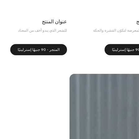
ج
عنوان المنتج
معرضة لتكوّن القشرة والحكة
للشعر الذي يبدو أخف من المعتاد
المتجر - 90 جنيهًا إسترلينيًا