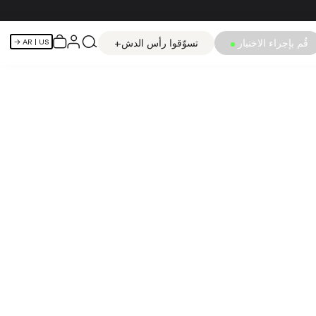
قُم بإجراء الاختبار
تسوّقوا رأس الدش+
AR
| US →