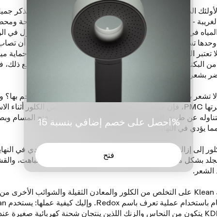
لأولئك الذين يحبون جلسات التسمير الصيفية بجانب المسبح، نتذكر جميعً
لغريبة -
الكلور
، وهو مطهر شائع الاستخدام في حمامات السباحة ومح
معالجة المياه في العديد من المدن. في الواقع، أكثر من 98٪ من ا
وحدها تستخدم الكلور أو الكلورامين لتطهير مياه الصنبور. قبل أن تصاب
لا تعتبر الكلور مادة سيئة بالكامل، فهي تساعد في الواقع على حماية ميا
من البكتيريا والأمراض الأخرى التي تنتقل عن طريق المياه. ومع ذلك، ف
يضر بشعرك وبشرتك.
لا تشعر بالراحة عند شرب المياه المعالجة بالكلور، فلماذا تستحم بها؟ وف
ا PMC
، فإن جسمك يمتص في الواقع كمية أكبر من الكلور أثناء الا
تناوله عن طريق الفم. كما أن الماء الدافئ يساعد على فتح المسام وبص
احصل على خصم إضافي بنسبة 15%
ما يؤدي في النهاية إلى زيادة التعرض له.
لور إلى إزالة الزيوت الطبيعية من الشعر والجلد، مما قد يؤدي في النهاي
فتح
جلد بشكل مفرط، وتقصف الشعر،
لون الشعر المتأكسد/الباهت
، والق
الشعر.
يساعدك Klean على التخلص من الكلور والمعادن الثقيلة والشوائب الأخرى من
الاستحمام باستخدام عملي
مرشح KDF يتكون من النحاس والزنك اللذين ينتجان شحنة كهربائية صغيرة عند