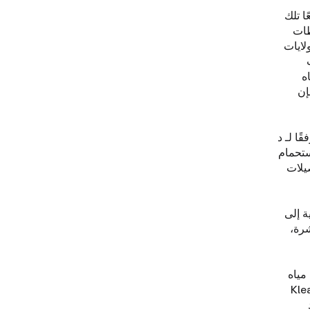
ا تلك
طات
لمنازل في الولايات
ه
إن
قًا لـ
د
ستحمام
يلات
ة إلى
شرة،
 مياه
ة تعرف باسم Redox. وإليك كيفية عملها: يستخدم Klean