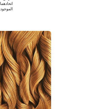
اتحادهما 
الموجودة داخل Klean، مما يحول ا