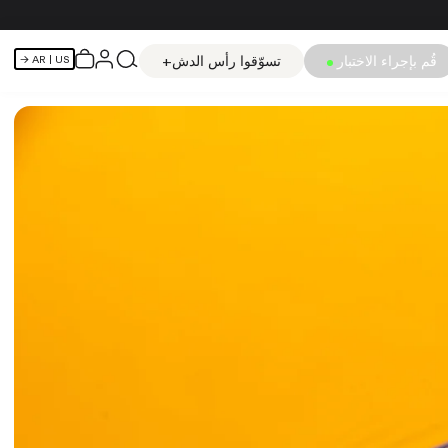
قُم بإجراء الاختبار
تسوّقوا رأس الدش+
AR
| US →