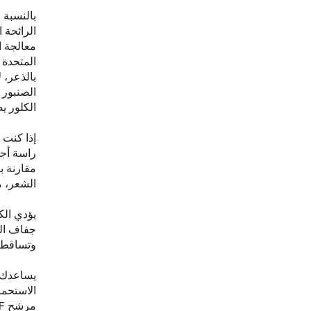
بالنسبة 
الرائحة ا
المتحدة 
بالذعر، 
الصنبور 
الكلور 
إذا كنت 
راسة أجرته
مقارنة ب
الشعر، م
يؤدي الك
جفاف ال
وتساقط 