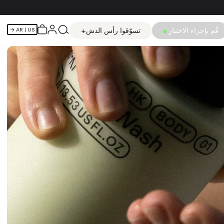
قُم بإجراء الاختبار
تسوّقوا رأس الدش+
AR
| US →