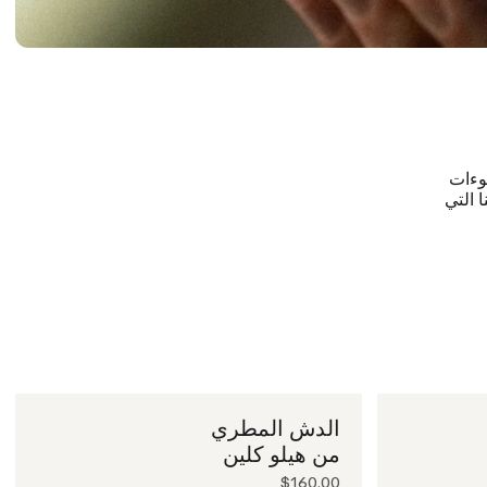
وءات
(KP). تساعد حلولنا التي
الدش المطري
من هيلو كلين
$160.00