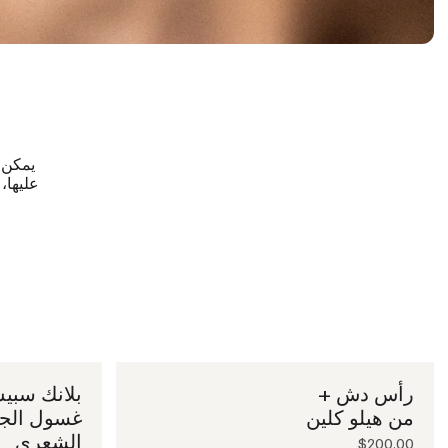
يمكن 
رأس دش +
بلانك سبي
من هيلو كلين
غسول الجس
الشعري
$200.00