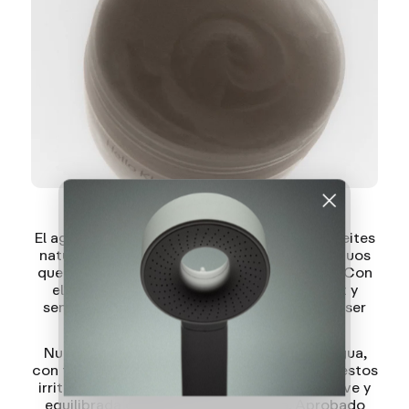
No eres tú, es tu agua
El agua dura y el cloro pueden eliminar los aceites
naturales, alterar el pH de la piel y dejar residuos
que debilitan la barrera del cuero cabelludo. Con
el tiempo, esto provoca sequedad, tirantez y
sensibilidad, incluso en pieles que no suelen ser
reactivas.
Nuestro cuidado corporal centrado en el agua,
con tecnología
Klean Complex™
, neutraliza estos
irritantes para mantener tu piel calmada, suave y
equilibrada después de cada ducha. Aprobado