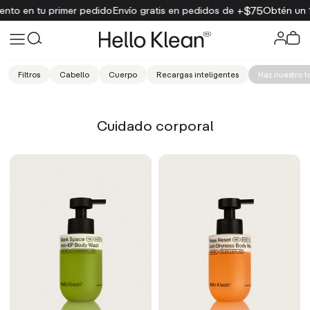
$75
tu primer pedido
Envío gratis en pedidos de +
Obtén un 15 % de
Filtros
Cabello
Cuerpo
Recargas inteligentes
Haz nuestro t
Cuidado corporal