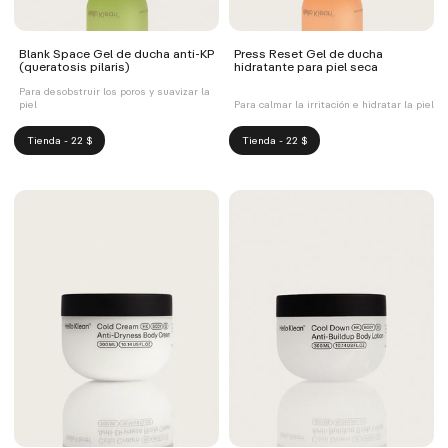
Blank Space Gel de ducha anti-KP
Press Reset Gel de ducha
(queratosis pilaris)
hidratante para piel seca
Para desobstruir los poros y suavizar la
piel
Para calmar la irritación e hidratar la piel
Tienda - 22 $
Tienda - 22 $