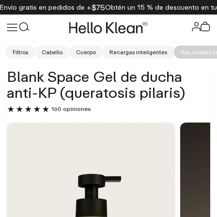
$75
n pedidos de +
Obtén un 15 % de descuento en tu primer pedido
Filtros
Cabello
Cuerpo
Recargas inteligentes
Haz nuestro t
Blank Space Gel de ducha
anti-KP (queratosis pilaris)
160 opiniones