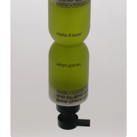
Formulado sin más de 1600 ingredientes que pueden
generar preocupación, como SLS, SLES, parabenos,
ftalatos y siliconas.
Lista completa de ingredientes:
Aqua (Agua), Palmitato de etilhexilo, Sulfonato de
olefina sódica C14-16, Glutamato de cocoilo
disódico, Sarcosinato de lauroilo sódico, Trehalosa,
Niacinamida, Betaína de cocamidopropilo, 1,2-
Hexanodiol, Hidroxiacetofenona, Aceite de onagra
(Oenothera Biennis), Aceite de semilla de jojoba
(Simmondsia Chinensis), Aceite de germen de trigo
(Triticum Vulgare), Glicerina, Fosfato de cetilo
potásico, Aceite de semilla de girasol (Helianthus
Annuus), Aceite de almendra dulce (Prunus
Amygdalus Dulcis), Ácido cítrico, Ácido salicílico,
Betaína salicilato, Cloruro de sodio, Carboxilato de
glicol laurílico sódico, Etilhexilglicerina,
Benzotriazolil dodecil p-cresol, Carbamato de laurilo