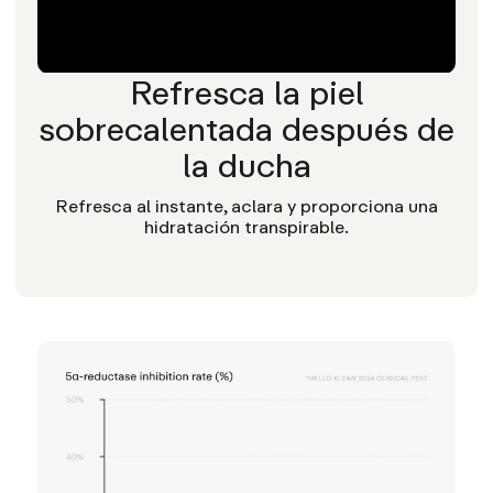
pomelo (Citrus grandis), gluconolactona, aceite de
salvia sclarea, aceite de sándalo (Santalum album),
aceite de raíz de vetiver (Vetiveria zizanioides),
Refresca la piel
glicina, serina, ácido glutámico, ácido aspártico,
leucina, alanina, lisina, arginina, tirosina, fenilalanina,
sobrecalentada después de
valina, treonina, prolina, isoleucina, histidina.
la ducha
Refresca al instante, aclara y proporciona una
hidratación transpirable.