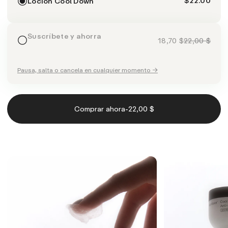
$22.00
Loción Cool Down
Suscríbete y ahorra
18,70 $
22,00 $
Pausa, salta o cancela en cualquier momento →
-
Comprar ahora
22,00 $