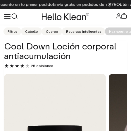
$75
imer pedido
Envío gratis en pedidos de +
Obtén un 15 % de descu
Filtros
Cabello
Cuerpo
Recargas inteligentes
Haz nuestro t
Cool Down Loción corporal
antiacumulación
25 opiniones