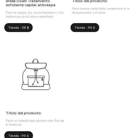
Break Down Tratamiento
Título del producto
exfoliante capilar anticaspa
Para cueros cabelludos propensos a la
Para la caspa, las acumulaciones y las
descamación y al picor
molestias en el cuero cabelludo
Tienda - 38 $
Tienda - 90 £
Título del producto
Para un cabello que parece más fino de
lo habitual
Tienda - 90 £