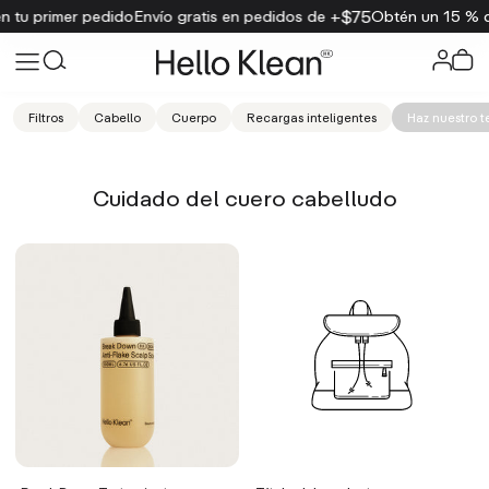
$75
primer pedido
Envío gratis en pedidos de +
Obtén un 15 % de de
Filtros
Cabello
Cuerpo
Recargas inteligentes
Haz nuestro t
Cuidado del cuero cabelludo