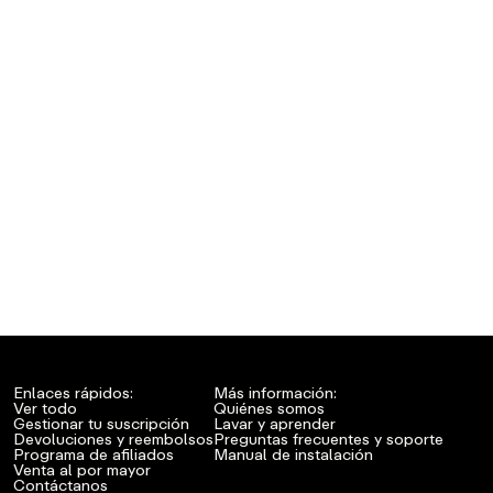
Enlaces rápidos:
Más información:
Ver todo
Quiénes somos
Gestionar tu suscripción
Lavar y aprender
Devoluciones y reembolsos
Preguntas frecuentes y soporte
Programa de afiliados
Manual de instalación
Venta al por mayor
Contáctanos