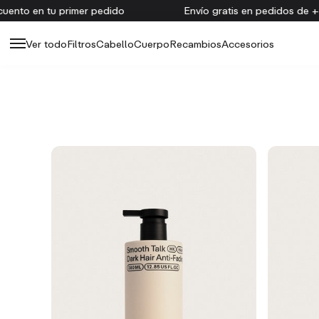
$
nto en tu primer pedido
Envío gratis en pedidos de +
Ver todo
Filtros
Cabello
Cuerpo
Recambios
Accesorios