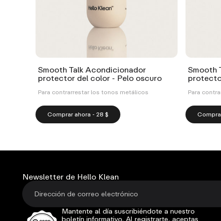
Smooth Talk Acondicionador
Smooth 
protector del color - Pelo oscuro
protector
Para contrarrestar los tonos metálicos
Para contra
Comprar ahora - 28 $
Comprar
Newsletter
de Hello Klean
Mantente al día suscribiéndote a nuestro
boletín informativo. Al registrarte, aceptas