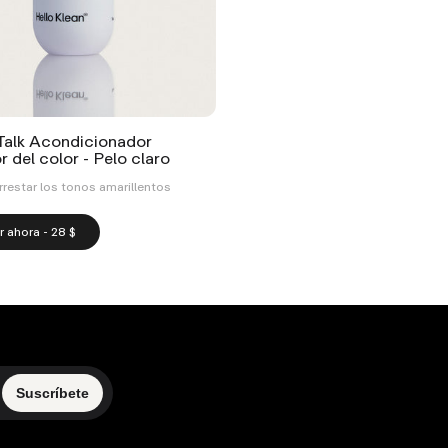
Talk Acondicionador
 del color - Pelo claro
rrestar los tonos amarillentos
 ahora - 28 $
Suscríbete