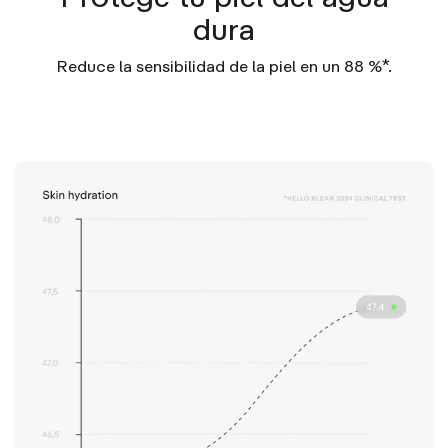
Chamomilla Recutita (matricaria), disuccinato
dura
trisódico de etilendiamina, gluconolactona,
copolímero de acrilato de glicerilo/ácido acrílico,
Reduce la sensibilidad de la piel en un 88 %*.
acetato de tocoferol, citrato de sodio, filtrado de
fermentación de Bifida, alcohol, citrato de tris
(tetrametilhidroxipiperidinol), cianocobalamina, Kou-
Cha Ekisu, glicina, EDTA tetrasódico, serina, ácido
glutámico, ácido aspártico, leucina, alanina, lisina,
arginina, tirosina, fenilalanina, valina, treonina, prolina,
isoleucina, histidina, rojo FD & C n.º 4 (CI14700),
amarillo FD & C n.º 5 (CI 19140).