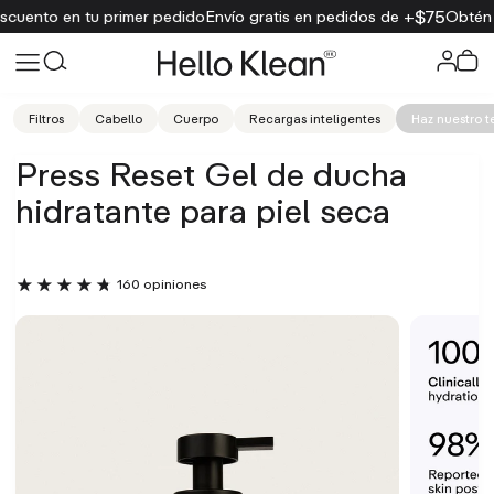
$75
nto en tu primer pedido
Envío gratis en pedidos de +
Obtén un 
Filtros
Cabello
Cuerpo
Recargas inteligentes
Haz nuestro t
Press Reset Gel de ducha
hidratante para piel seca
160 opiniones