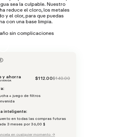
agua sea la culpable. Nuestro
a reduce el cloro, los metales
do y el olor, para que puedas
na con una base limpia.
 año sin complicaciones
R
e y ahorra
$112.00
$140.00
ENVENIDA
a:
cha + juego de filtros
envenida
a inteligente:
uento en todas las compras futuras
da 3 meses por 36,00 $
cancela en cualquier momento →