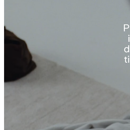
P
d
t