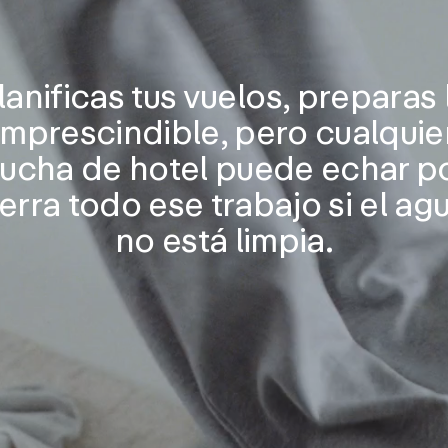
lanificas tus vuelos, preparas 
imprescindible, pero cualquie
ucha de hotel puede echar p
ierra todo ese trabajo si el ag
no está limpia.