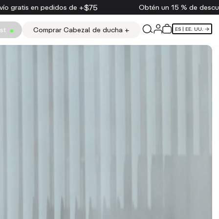
Obtén un 15 % de descuento en tu primer pedido
est
Comprar Cabezal de ducha +
ES
| EE. UU. →