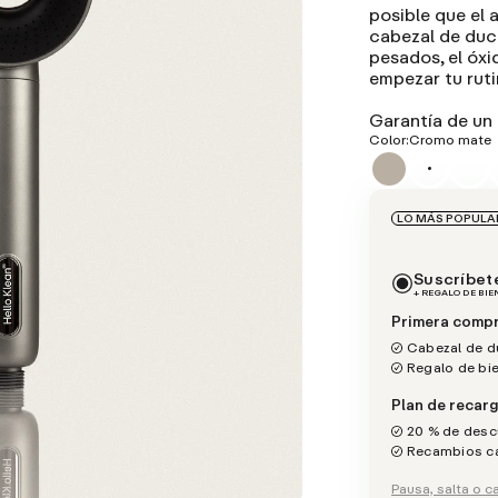
posible que el 
cabezal de duch
pesados, el óxi
empezar tu ruti
Garantía de un
Color:
Cromo mate
LO MÁS POPULA
Suscríbet
+ REGALO DE BI
Primera compr
Cabezal de du
Regalo de bi
Plan de recarg
20 % de desc
Recambios ca
Pausa, salta o 