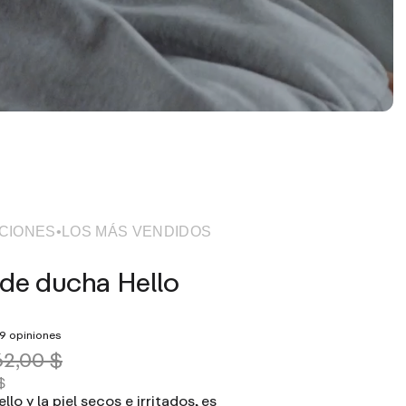
CIONES
•
LOS MÁS VENDIDOS
de ducha Hello
9 opiniones
62,00 $
$
ello y la piel secos e irritados, es