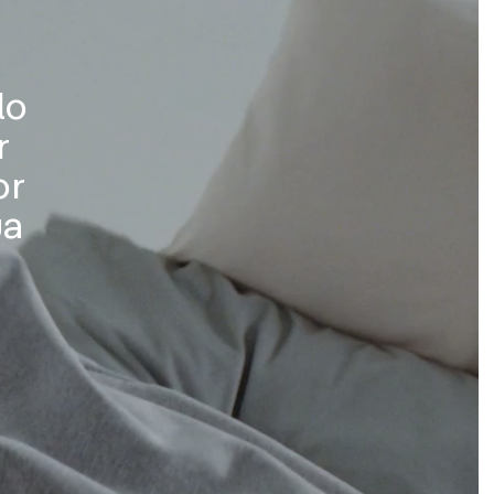
lo
r
or
ua