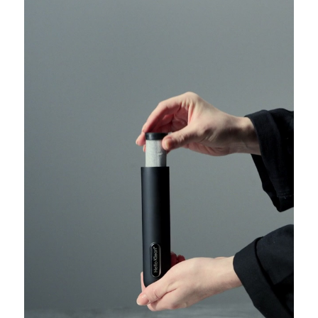
Reduce los metales dañinos para proteger el
cabello y la piel.
Mantiene intactos los aceites naturales mientras
neutraliza los elementos nocivos.
Carbón activado
:
Atrapa los contaminantes para disfrutar de
duchas sin olores.
Elimina el cloro y los productos químicos que
resecan la piel y el cabello.