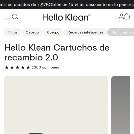
$75
s de +
Obtén un 15 % de descuento en tu primer pedido
Envío gr
Filtros
Cabello
Cuerpo
Recargas inteligentes
Haz nuestro t
Hello Klean Cartuchos de
recambio 2.0
2383 opiniones