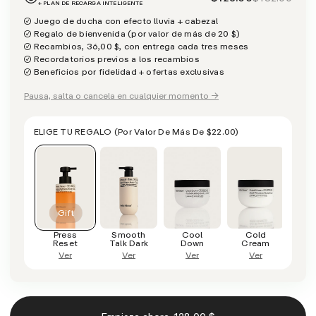
+ PLAN DE RECARGA INTELIGENTE
Juego de ducha con efecto lluvia + cabezal
Regalo de bienvenida (por valor de más de 20 $)
Recambios, 36,00 $, con entrega cada tres meses
Recordatorios previos a los recambios
Beneficios por fidelidad + ofertas exclusivas
Pausa, salta o cancela en cualquier momento →
ELIGE TU REGALO
(por Valor De Más De
$22.00
)
Press
Smooth
Cool
Cold
Reset
Talk Dark
Down
Cream
Ver
Ver
Ver
Ver