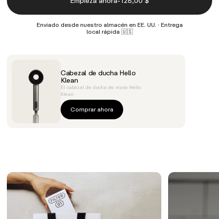
-
Empieza ahora
128,00 $
Enviado desde nuestro almacén en EE. UU. · Entrega
local rápida 🇺🇸
Cabezal de ducha Hello
Klean
El cabezal de ducha de mano Hello
Klean
Comprar ahora