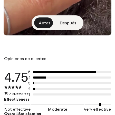
Antes
Después
Opiniones de clientes
4.75
5
4
3
2
185 opiniones
1
Effectiveness
Not effective
Moderate
Very effective
Overall Satisfaction