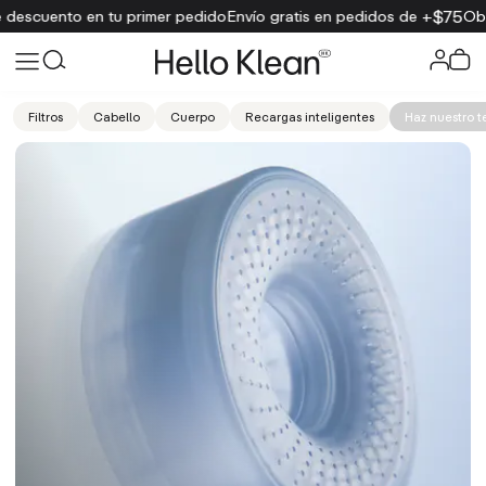
$75
en tu primer pedido
Envío gratis en pedidos de +
Obtén un 15 %
Filtros
Cabello
Cuerpo
Recargas inteligentes
Haz nuestro t