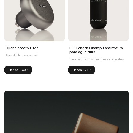
Ducha efecto lluvia
Full Length Champú antirrotura
para agua dura
Para duchas de pared
Para reforzar los mechones crujientes
Tienda - 160 $
Tienda - 28 $