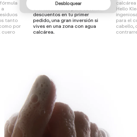
 fórmula
diseño elegante, cuenta con
calcárea
Desbloquear
 a
ofertas iniciales para obtener
Hello Kle
residuos
descuentos en tu primer
ingenios
os tanto
pedido, una gran inversión si
para el c
 como por
vives en una zona con agua
cabello, 
l cuero
calcárea.
contrarr