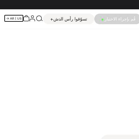
قُم بإجراء الاختبار
تسوّقوا رأس الدش+
AR
| US →