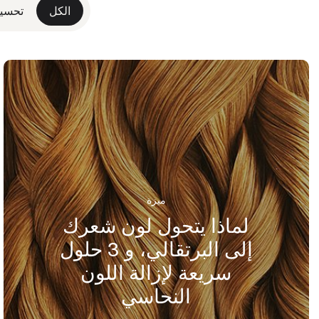
الكل
تحسين
ميزة
لماذا يتحول لون شعرك
إلى البرتقالي، و 3 حلول
سريعة لإزالة اللون
النحاسي